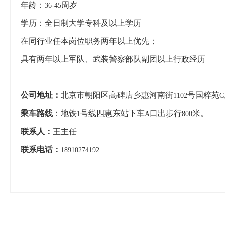
年龄：
周岁
36-45
学历：全日制大学专科及以上学历
在同行业任本岗位职务两年以上优先；
具有两年以上军队、武装警察部队副团以上行政经历
公司地址：
北京市朝阳区高碑店乡惠河南街
号国粹苑
1102
C
乘车路线
：地铁
号线四惠东站下车
口出步行
米。
1
A
800
联系人：
王主任
联系电话：
18910274192