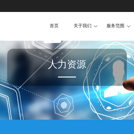
首页
关于我们
服务范围


企业简介
场地护卫
企业文化
活动安保
企业资质
安全检查
人力资源
所获荣誉
随身护卫
技术安防
犬防服务
押运护送
安全培训