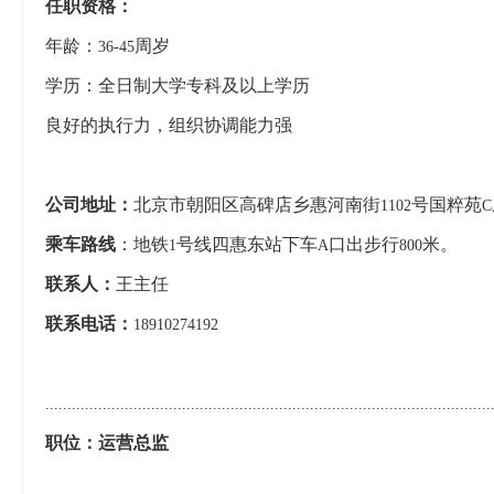
任职资格：
年龄：
周岁
36-45
学历：全日制大学专科及以上学历
良好的执行力，组织协调能力强
公司地址：
北京市朝阳区高碑店乡惠河南街
号国粹苑
1102
C
乘车路线
：地铁
号线四惠东站下车
口出步行
米。
1
A
800
联系人：
王主任
联系电话：
18910274192
.....................................................................................................
职位：运营总监