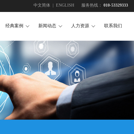
中文简体
|
ENGLISH
服务热线：
010-53329333
经典案例
新闻动态
人力资源
联系我们



场地护卫
企业新闻
招贤纳士
活动安保
行业新闻
投诉建议
安全检查
正能量
随身护卫
大事记
技术安防
犬防服务
押运护送
安全培训