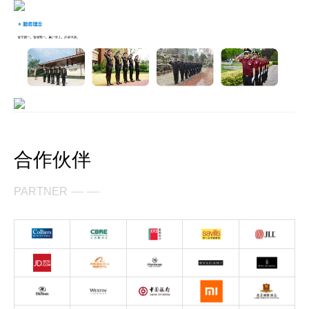
业新闻

全检查

身护卫

诉建议

能量

身护卫
术安防


事记

术安防
防服务
合作伙伴


防服务
— —
PARTNER
运护送


运护送
全培训

全培训