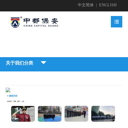
中文简体
|
ENGLISH


业简介

关于我们分类


地护卫
业文化


地护卫

动安保

业资质

业新闻

动安保


全检查

获荣誉
贤纳士
