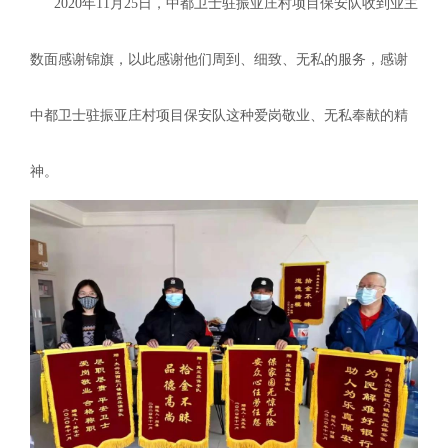
2020年11月25日，中都卫士驻振亚庄村项目保安队收到业主
业新闻

全检查

身护卫

数面感谢锦旗，以此感谢他们周到、细致、无私的服务，感谢
诉建议

能量

身护卫
中都卫士驻振亚庄村项目保安队这种爱岗敬业、无私奉献的精
术安防


事记
神。

术安防
防服务


防服务
运护送


运护送
全培训

全培训