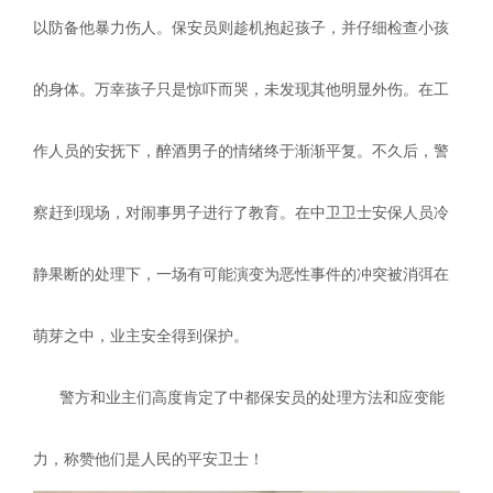
以防备他暴力伤人。保安员则趁机抱起孩子，并仔细检查小孩
的身体。万幸孩子只是惊吓而哭，未发现其他明显外伤。在工
作人员的安抚下，醉酒男子的情绪终于渐渐平复。不久后，警
察赶到现场，对闹事男子进行了教育。在中卫卫士安保人员冷
静果断的处理下，一场有可能演变为恶性事件的冲突被消弭在
萌芽之中，业主安全得到保护。
警方和业主们高度肯定了中都保安员的处理方法和应变能
力，称赞他们是人民的平安卫士！