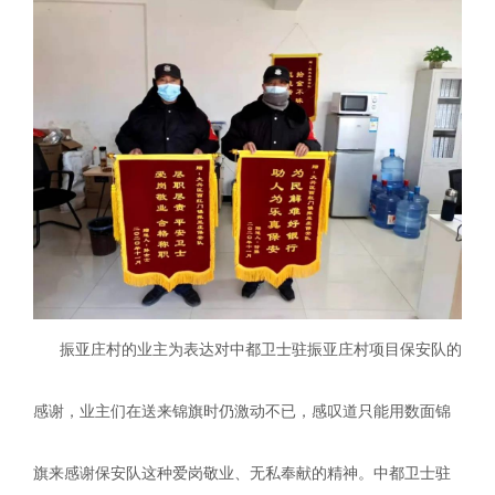
振亚庄村的业主为表达对中都卫士驻振亚庄村项目保安队的
感谢，业主们在送来锦旗时仍激动不已，感叹道只能用数面锦
旗来感谢保安队这种爱岗敬业、无私奉献的精神。中都卫士驻