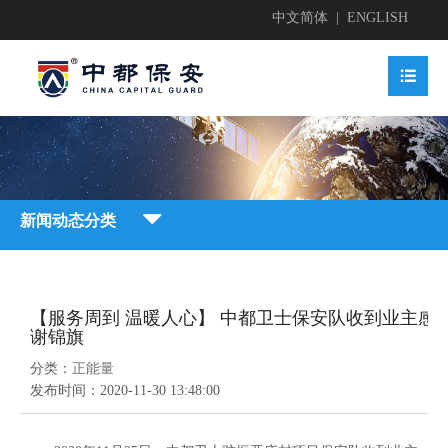
中文简体
|
ENGLISH


业简介

新闻动态分类


地护卫
业文化


【服务周到 温暖人心】 中都卫士保安队收到业主感
地护卫

谢锦旗
动安保

业资质

分类：
正能量
业新闻

发布时间：
2020-11-30 13:48:00
动安保


全检查

获荣誉
贤纳士
