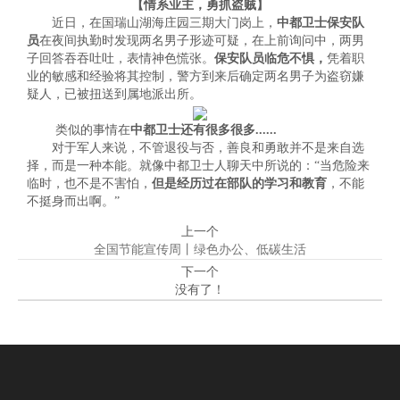
【情系业主，勇抓盗贼】
近日，在国瑞山湖海庄园三期大门岗上，
中都卫士保安队
员
在夜间执勤时发现两名男子形迹可疑，在上前询问中，两男
子回答吞吞吐吐，表情神色慌张。
保安队员临危不惧，
凭着职
业的敏感和经验将其控制，警方到来后确定两名男子为盗窃嫌
疑人，已被扭送到属地派出所。
类似的事情在
中都卫士还有很多很多......
对于军人来说，不管退役与否，善良和勇敢并不是来自选
择，而是一种本能。就像中都卫士人聊天中所说的：“当危险来
临时，也不是不害怕，
但是经历过在部队的学习和教育
，不能
不挺身而出啊。”
上一个
全国节能宣传周丨绿色办公、低碳生活
下一个
没有了！