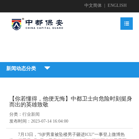
中文简体
|
ENGLISH


业简介

新闻动态分类


地护卫
业文化


【你若懂得，他便无悔】中都卫士向危险时刻挺身
地护卫

而出的英雄致敬
动安保

业资质

分类：
行业新闻
业新闻

发布时间：
2023-07-14 16:04:00
动安保


全检查

7月13日，“9岁男童被坠楼男子砸进ICU”一事登上微博热
获荣誉
贤纳士
