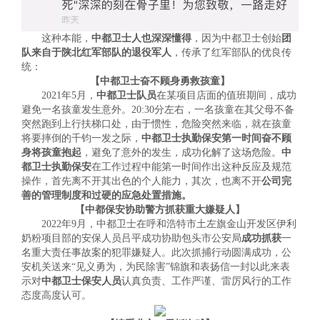
这种本能，
中都卫士人也深深懂得
，因为中都卫士创始
团
队来自于陕北红军部队的退役军人
，传承了红军部队的优良传
统：
【中都卫士奋不顾身勇救孩童】
2021年5月，
中都卫士队员
在某项目店面的值班期间，成功
避免一名孩童发生意外。20:30分左右，一名孩童在其父母不备
突然跑到上行扶梯口处，由于惯性，危险突然来临，就在孩童
将要摔倒的千钧一发之际，
中都卫士执勤保安第一时间奋不顾
身将孩童抱起
，避免了意外的发生，成功化解了这场危险。
中
都卫士执勤保安
在工作过程中能第一时间作出这种反应及规范
操作，首先离不开其出色的个人能力，其次，也离不开
公司完
善的管理制度和过硬的应急处置措施。
【中都保安协助警方抓获重大嫌疑人】
2022年9月，中都卫士在呼和浩特市土左旗金山开发区伊利
奶粉项目部的安保人员吕平成功协助包头市公安局
成功抓获
一
名重大责任事故案的犯罪嫌疑人。此次抓捕行动圆满成功，公
安机关送来“见义勇为，为民除害”锦旗和表扬信一封以此来表
示对
中都卫士保安人员
认真负责、工作严谨、雷厉风行的工作
态度高度认可。