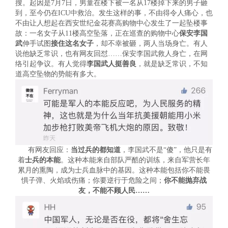
搜。起因是7月7日，男童在楼下被一名从17楼掉下来的男子砸
业新闻

到，至今仍在ICU中救治。发生这样的事，不由得令人痛心，也
全检查

不由让人想起在西安世纪金花赛高购物中心发生了一起坠楼事
身护卫

故：一名女子从11楼高空坠落，正在巡查的购物中心
保安李国
诉建议

武
伸手试图
接住这名女子
，却不幸被砸，两人当场身亡。有人
能量

说他缺乏常识，也有网友回怼……保安李国武救人身亡，在网
身护卫
络引起争议。有人觉得
李国武人挺善良
，就是缺乏常识，不知
术安防

道高空坠物的势能有多大。

事记

术安防
防服务


防服务
运护送
有网友回应：
当过兵的都知道
，李国武不是“傻”，他只是有

着
士兵的本能
。这种本能来自部队严酷的训练，来自军营长年

累月的熏陶，成为士兵血脉中的基因。这种本能包括你不能畏
运护送
惧子弹、火焰或伤痛；你要逆行于危险之间；
你不能抛弃战
全培训
友，不能不顾人民……

全培训