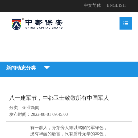
中文简体
|
ENGLISH


业简介

新闻动态分类


地护卫
业文化


八一建军节，中都卫士致敬所有中国军人
地护卫

动安保

分类：
企业新闻
业资质

发布时间：
2022-08-01 09:45:00
业新闻

动安保


有一群人，身穿旁人难以驾驭的军绿色，
全检查

没有华丽的语言，只有质朴无华的本色，
获荣誉
贤纳士
