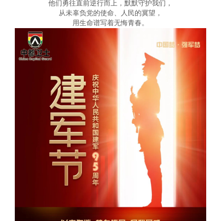
他们勇往直前逆行而上，默默守护我们，
业新闻

从未辜负党的使命、人民的冀望，
全检查

用生命谱写着无悔青春。
身护卫

诉建议

能量

身护卫
术安防


事记

术安防
防服务


防服务
运护送


运护送
全培训

全培训