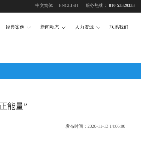
中文简体
|
ENGLISH
服务热线：
010-53329333
经典案例
新闻动态
人力资源
联系我们



场地护卫
企业新闻
招贤纳士
活动安保
行业新闻
投诉建议
安全检查
正能量
随身护卫
大事记
技术安防
犬防服务
正能量”
押运护送
安全培训
发布时间：
2020-11-13 14:06:00