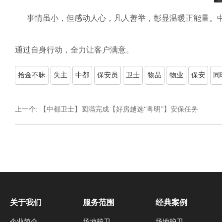
事情虽小，但感动人心，凡人善举，彰显温暖正能量。中
通过自身行动，全力让客户满意。
拾金不昧
失主
中都
保安员
卫士
物品
物业
保安
同
上一个
:
【中都卫士】圆满完成【好房越选“粤明”】安保任务
关于我们
服务范围
经典案例
企业简介
场地护卫
场地护卫