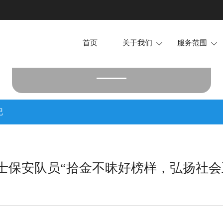
首页
关于我们
服务范围


新闻动态
企业简介
场地护卫
企业文化
活动安保
企业资质
安全检查
记
所获荣誉
随身护卫
技术安防
犬防服务
士保安队员“拾金不昧好榜样，弘扬社会
押运护送
安全培训