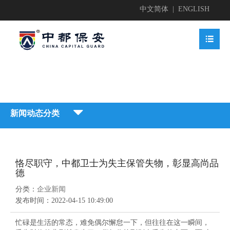
中文简体
|
ENGLISH


业简介

新闻动态分类


地护卫
业文化


恪尽职守，中都卫士为失主保管失物，彰显高尚品
地护卫

德
动安保

业资质

分类：
企业新闻
业新闻

发布时间：
2022-04-15 10:49:00
动安保


全检查

忙碌是生活的常态，难免偶尔懈怠一下，但往往在这一瞬间，
获荣誉
贤纳士
