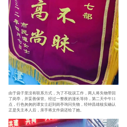
由于袋子里没有联系方式，为了不耽误工作，两人将失物带回
了岗亭，并妥善保管。经过一整夜的漫长等待，第二天中午11
点，行色匆匆的谭女士赶到岗亭询问失物，经钟昌雄核实确认
正是失主本人后，亲手将文件袋还给了她。