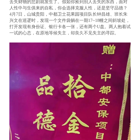
丢失财物的悲剧就发生了。假如你捡到别人丢失的东西，面对
业新闻

人性中与生俱来的自私，你会选择克服人性，还是坚守品德？
全检查

4月7日，山城贵阳，中都卫士花果园项目队长钟昌雄、班长朱
身护卫

兴文在巡逻时，发现一个文件袋躺在一期17~18幢之间斜坡处，
诉建议

打开发现有身份证、银行卡各一张，还有两个U盘。两人抱着试
能量

一试的心态，在原地等候失主，却良久不见失主的寻踪。
身护卫
术安防


事记

术安防
防服务


防服务
运护送


运护送
全培训

全培训