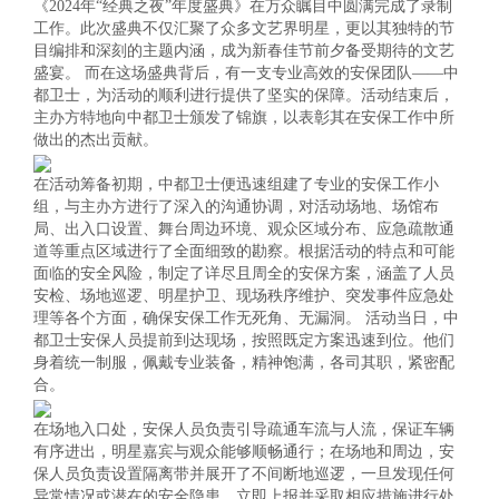
《2024年“经典之夜”年度盛典》在万众瞩目中圆满完成了录制
业新闻

工作。此次盛典不仅汇聚了众多文艺界明星，更以其独特的节
全检查

目编排和深刻的主题内涵，成为新春佳节前夕备受期待的文艺
身护卫

盛宴。 而在这场盛典背后，有一支专业高效的安保团队——中
诉建议

都卫士，为活动的顺利进行提供了坚实的保障。活动结束后，
能量

主办方特地向中都卫士颁发了锦旗，以表彰其在安保工作中所
身护卫
做出的杰出贡献。
术安防


在活动筹备初期，中都卫士便迅速组建了专业的安保工作小
事记

组，与主办方进行了深入的沟通协调，对活动场地、场馆布
术安防
局、出入口设置、舞台周边环境、观众区域分布、应急疏散通
防服务
道等重点区域进行了全面细致的勘察。根据活动的特点和可能

面临的安全风险，制定了详尽且周全的安保方案，涵盖了人员

安检、场地巡逻、明星护卫、现场秩序维护、突发事件应急处
防服务
理等各个方面，确保安保工作无死角、无漏洞。 活动当日，中
运护送
都卫士安保人员提前到达现场，按照既定方案迅速到位。他们

身着统一制服，佩戴专业装备，精神饱满，各司其职，紧密配

合。
运护送
全培训
在场地入口处，安保人员负责引导疏通车流与人流，保证车辆

有序进出，明星嘉宾与观众能够顺畅通行；在场地和周边，安
保人员负责设置隔离带并展开了不间断地巡逻，一旦发现任何
全培训
异常情况或潜在的安全隐患，立即上报并采取相应措施进行处