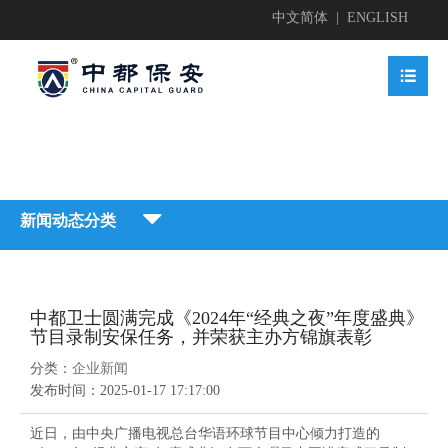
中文简体
|
ENGLISH


业简介

新闻动态分类


地护卫
业文化


中都卫士圆满完成《2024年“经典之夜”年度盛典》
地护卫

节目录制安保任务，并荣获主办方锦旗表彰
动安保

业资质

分类：
企业新闻
业新闻

发布时间：
2025-01-17 17:17:00
动安保


全检查

近日，由中央广播电视总台华语环球节目中心倾力打造的
获荣誉
贤纳士
