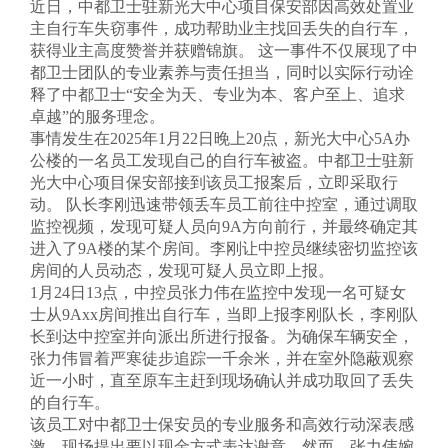
近日，中都卫士驻新光大中心项目保安部因高效处置业
业新闻

主自行车失窃事件，成功帮助业主找回丢失的自行车，
全检查

获得业主高度赞誉并获赠锦旗。 这一事件不仅展现了中
身护卫

诉建议
都卫士团队的专业素养与责任担当，同时以实际行动诠

能量

释了中都卫士“安全为天、专业为本、客户至上、追求
身护卫
卓越”的服务理念。
术安防

事情发生在2025年1月22日晚上20点，新光大中心5A办

公楼的一名员工发现自己的自行车被盗。中都卫士驻新
事记

光大中心项目保安部接到该员工报案后，立即采取行
术安防
动。 队长李刚迅速带领丢车员工前往中控室，通过调取
防服务
监控视频，发现可疑人员向9A方向前行，并最终确定其

进入了9A楼的某个房间。李刚让中控员继续密切监控该

房间的人员动态，发现可疑人员立即上报。
防服务
运护送
1月24日13点，中控员张力伟在监控中发现一名可疑女

士从9Axx房间推出自行车，当即上报李刚队长，李刚队

长到达中控室并向派出所进行报备。为确保车辆安全，
运护送
张力伟冒着严寒徒步追踪一千余米，并在室外隐蔽观察
全培训
近一小时，直至原车主赶到现场确认并成功取回了丢失

的自行车。
该员工对中都卫士保安员的专业服务和高效行动深表感
全培训
激，现场提出要以现金方式表达谢意。然而，张力伟婉