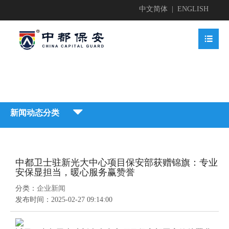
中文简体
|
ENGLISH


业简介

新闻动态分类


地护卫
业文化


中都卫士驻新光大中心项目保安部获赠锦旗：专业
地护卫

安保显担当，暖心服务赢赞誉
动安保

业资质

分类：
企业新闻
业新闻

发布时间：
2025-02-27 09:14:00
动安保


全检查

获荣誉
贤纳士
