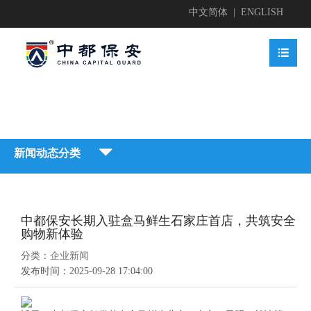
中文简体
|
ENGLISH


业简介

新闻动态分类


地护卫
业文化


中都保安长期入驻盒马鲜生石家庄首店，共筑安全
地护卫

购物新体验
动安保

业资质

分类：
企业新闻
业新闻

发布时间：
2025-09-28 17:04:00
动安保


全检查

获荣誉
贤纳士
