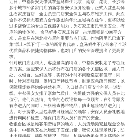
近日，中都保安凭借其在盒马鲜生北京、南京、昆明、长沙等
业新闻

多个城市50多家门店的新零售安保服务经验，正式入驻盒马鲜
全检查

生石家庄首店，全面负责门店安全保卫与秩序维护工作。此次
身护卫

合作不仅标志着双方合作版图向华北区域再次延伸，更将以经
诉建议

过多店验证的专业安保服务能力，为石家庄市民带来安全、有
能量

序的购物体验。 盒马鲜生石家庄首店，占地面积超4000平方
身护卫
米，是盒马在河北省布局的重要节点门店。作为阿里巴巴旗下
术安防

集“线上+线下”于一体的新零售代表，盒马鲜生不仅带来了全球

优质商品和便捷购物体验，也对门店的安全管理提出了更高要
事记

求。
术安防
针对该门店面积大、客流量高的特点，中都保安制定了专项服
防服务
务方案。这些安保人员将分布在门店的各个关键区域，如入口

处、收银台、生鲜区等，实行24小时不间断巡逻和值守；同

时，针对高峰期、促销日等特殊节点，制定应急疏导预案，以
防服务
保障现场秩序始终井然有序。 入口处是门店安全的第一道防
运护送
线。中都保安安排了形象气质佳、沟通能力强的安保人员在此

值守。他们以热情、专业的态度迎接每一位顾客，在引导顾客

有序进店的同时，严格检查携带物品，防止危险物品进入门
运护送
店。对于携带大型包裹或可疑物品的顾客，安保人员会礼貌地
全培训
进行询问和检查，确保门店内人员和财产的安全。

收银台区域是顾客消费结算的地方，人员流动频繁且现金交易
集中。中都保安在此增派了安保力量，密切关注现场秩序，防
全培训
止出现拥挤、插队等情况。同时，加强对收银台周边环境的监