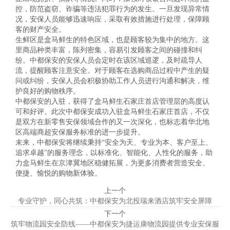
控，防范盗窃、诈骗等违法犯罪行为的发生。一旦发现异常情
况，安保人员能够迅速响应，采取有效措施进行处理，保障顾
客的财产安全。
生鲜区是盒马鲜生的特色区域，也是顾客较为集中的地方。这
里商品种类丰富，陈列密集，容易引发顾客之间的碰撞和纠
纷。中都保安的安保人员会定时在该区域巡逻，及时疏导人
流，提醒顾客注意安全。对于顾客在选购商品过程中产生的疑
问或纠纷，安保人员会积极协助工作人员进行沟通和解决，维
护良好的购物秩序。
中都保安的入驻，获得了盒马鲜生石家庄首店管理层的高度认
可和好评。此次中都保安成功入驻盒马鲜生石家庄首店，不仅
是双方在新零售安保领域合作的又一次深化，也标志着华北地
区高端商超安保服务标准的进一步提升。
未来，中都保安将继续秉持“安全为天、专业为本、客户至上、
追求卓越”的服务理念，以标准化、智能化、人性化的服务，助
力盒马鲜生在京津冀地区稳健拓展，为更多消费者营造安全、
便捷、愉悦的购物新体验。
上一个
专业守护，同心共筑：中都保安为北投瑞来酒店筑牢安全屏障
下一个
筑牢物流园安全防线——中都保安为捷运康物流园提供专业安保服