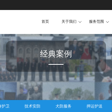
首页
关于我们
服务范围


企业简介
场地护卫
企业文化
活动安保
企业资质
安全检查
经典案例
所获荣誉
随身护卫
技术安防
犬防服务
押运护送
安全培训
身护卫
技术安防
犬防服务
押运护送