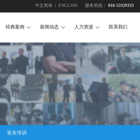
中文简体
|
ENGLISH
服务热线：
010-53329333
经典案例
新闻动态
人力资源
联系我们



场地护卫
企业新闻
招贤纳士
活动安保
行业新闻
投诉建议
安全检查
正能量
随身护卫
大事记
技术安防
犬防服务
押运护送
安全培训
安全培训