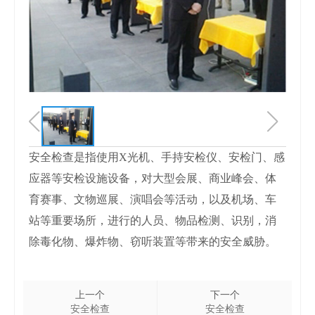
业新闻

全检查

身护卫

诉建议

能量

身护卫
术安防


事记

术安防
防服务
安全检查是指使用X光机、手持安检仪、安检门、感


应器等安检设施设备，对大型会展、商业峰会、体
防服务
育赛事、文物巡展、演唱会等活动，以及机场、车
运护送

站等重要场所，进行的人员、物品检测、识别，消

除毒化物、爆炸物、窃听装置等带来的安全威胁。
运护送
全培训

上一个
下一个
全培训
安全检查
安全检查