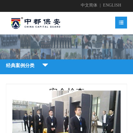
中文简体
|
ENGLISH


业简介

经典案例分类


地护卫
业文化


安全检查
地护卫

动安保

业资质

业新闻

动安保


全检查

获荣誉
贤纳士
